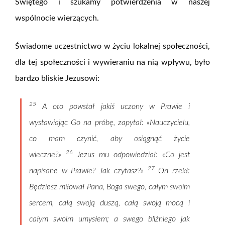
Świętego i szukamy potwierdzenia w naszej
wspólnocie wierzących.
Świadome uczestnictwo w życiu lokalnej społeczności,
dla tej społeczności i wywieraniu na nią wpływu, było
bardzo bliskie Jezusowi:
25
A oto powstał jakiś uczony w Prawie i
wystawiając Go na próbę, zapytał: «Nauczycielu,
co mam czynić, aby osiągnąć życie
26
wieczne?»
Jezus mu odpowiedział: «Co jest
27
napisane w Prawie? Jak czytasz?»
On rzekł:
Będziesz miłował Pana, Boga swego, całym swoim
sercem, całą swoją duszą, całą swoją mocą i
całym swoim umysłem; a swego bliźniego jak