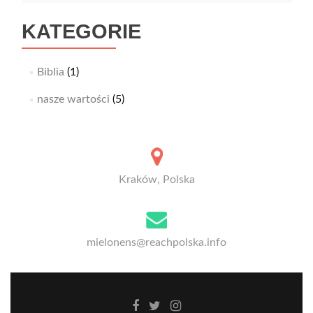
KATEGORIE
Biblia
(1)
nasze wartości
(5)
Kraków, Polska
mielonens@reachpolska.info