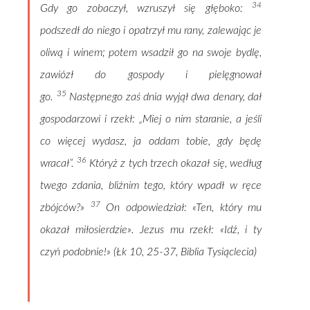
34
Gdy go zobaczył, wzruszył się głęboko:
podszedł do niego i opatrzył mu rany, zalewając je
oliwą i winem; potem wsadził go na swoje bydlę,
zawiózł do gospody i pielęgnował
35
go.
Następnego zaś dnia wyjął dwa denary, dał
gospodarzowi i rzekł: „Miej o nim staranie, a jeśli
co więcej wydasz, ja oddam tobie, gdy będę
36
wracał”.
Któryż z tych trzech okazał się, według
twego zdania, bliźnim tego, który wpadł w ręce
37
zbójców?»
On odpowiedział: «Ten, który mu
okazał miłosierdzie». Jezus mu rzekł: «Idź, i ty
czyń podobnie!» (Łk 10, 25-37,
Biblia Tysiąclecia
)