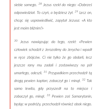
28
siebie samego.
Jezus rzekł do niego: «Dobrześ
29
odpowiedział. To czyń, a będziesz żył.
Lecz on,
chcąc się usprawiedliwić, zapytał Jezusa: «A kto
jest moim bliźnim?»
30
Jezus nawiązując do tego, rzekł: «Pewien
człowiek schodził z Jerozolimy do Jerycha i wpadł
w ręce zbójców. Ci nie tylko że go obdarli, lecz
jeszcze rany mu zadali i zostawiwszy na pół
31
umarłego, odeszli.
Przypadkiem przechodził tą
32
drogą pewien kapłan; zobaczył go i minął.
Tak
samo lewita, gdy przyszedł na to miejsce i
33
zobaczył go, minął.
Pewien zaś Samarytanin,
będąc w podróży, przechodził również obok niego.